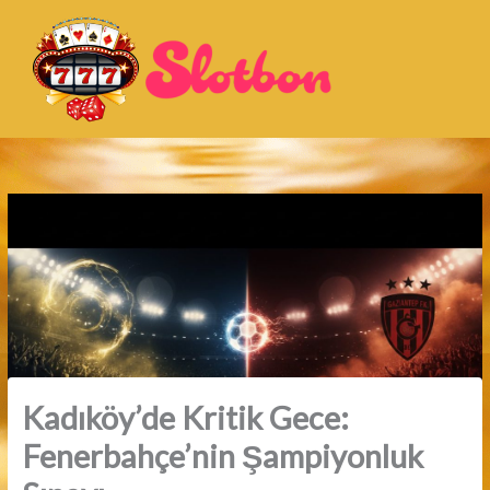
İçeriğe
atla
Kadıköy’de Kritik Gece:
Fenerbahçe’nin Şampiyonluk