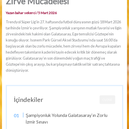
Zirve Mücadelesi
Yazan
bahar sekerci
/
5 Mart 2026
Trendyol Süper Lig’in 27. haftasında futbol dünyasının gözü 18 Mart 2026
tarihinde İzmir’e çevriliyor. Şampiyonluk yarışının mutlak favorisi ve ligin
zirvesindeki tek hakimi olan Galatasaray, Ege temsilcisi Göztepe’nin
konuğu oluyor. Isonem Park Gürsel Aksel Stadyumu’nda saat 16:00’da
başlayacak olan bu zorlu mücadele, hem zirveyi hem de Avrupa kupaları
hedefleyen takımların kaderini tayin edecek kritik bir dönemeç olarak
görülüyor. Galatasaray’ın son dönemdeki yoğun maç trafiği ve
Göztepe’nin çıkış arayışı, bu karşılaşmayı taktiksel bir satranç tahtasına
dönüştürüyor.
İçindekiler
CLOSE
Şampiyonluk Yolunda Galatasaray’ın Zorlu
İzmir Sınavı