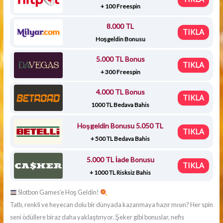
+ 100 Freespin
8.000 TL
TIKLA
Hoşgeldin Bonusu
5.000 TL Bonus
TIKLA
+ 300 Freespin
4.000 TL Bonus
TIKLA
1000 TL Bedava Bahis
Hoşgeldin Bonusu 5.050 TL
TIKLA
+ 500 TL Bedava Bahis
5.000 TL İade Bonusu
TIKLA
+ 1000 TL Risksiz Bahis
Slotbon Games’e Hoş Geldin!
Tatlı, renkli ve heyecan dolu bir dünyada kazanmaya hazır mısın? Her spin
seni ödüllere biraz daha yaklaştırıyor. Şeker gibi bonuslar, nefis