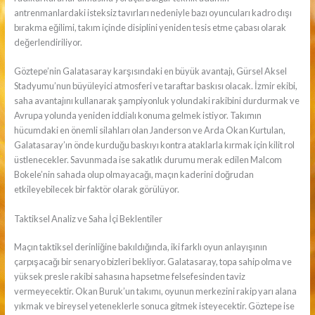
antrenmanlardaki isteksiz tavırları nedeniyle bazı oyuncuları kadro dışı
bırakma eğilimi, takım içinde disiplini yeniden tesis etme çabası olarak
değerlendiriliyor.
Göztepe’nin Galatasaray karşısındaki en büyük avantajı, Gürsel Aksel
Stadyumu’nun büyüleyici atmosferi ve taraftar baskısı olacak. İzmir ekibi,
saha avantajını kullanarak şampiyonluk yolundaki rakibini durdurmak ve
Avrupa yolunda yeniden iddialı konuma gelmek istiyor. Takımın
hücumdaki en önemli silahları olan Janderson ve Arda Okan Kurtulan,
Galatasaray’ın önde kurduğu baskıyı kontra ataklarla kırmak için kilit rol
üstlenecekler. Savunmada ise sakatlık durumu merak edilen Malcom
Bokele’nin sahada olup olmayacağı, maçın kaderini doğrudan
etkileyebilecek bir faktör olarak görülüyor.
Taktiksel Analiz ve Saha İçi Beklentiler
Maçın taktiksel derinliğine bakıldığında, iki farklı oyun anlayışının
çarpışacağı bir senaryo bizleri bekliyor. Galatasaray, topa sahip olma ve
yüksek presle rakibi sahasına hapsetme felsefesinden taviz
vermeyecektir. Okan Buruk’un takımı, oyunun merkezini rakip yarı alana
yıkmak ve bireysel yeteneklerle sonuca gitmek isteyecektir. Göztepe ise