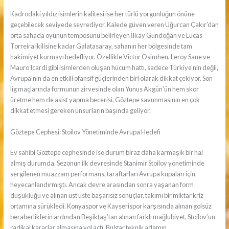
Kadrodaki yıldız isimlerin kalitesi ise her türlü yorgunluğun önüne
geçebilecek seviyede seyrediyor. Kalede güven veren Uğurcan Çakır’dan
orta sahada oyunun temposunu belirleyen İlkay Gündoğan ve Lucas
Torreira ikilisine kadar Galatasaray, sahanın her bölgesinde tam
hakimiyet kurmayı hedefliyor. Özellikle Victor Osimhen, Leroy Sane ve
Mauro Icardi gibi isimlerden oluşan hücum hattı, sadece Türkiye’nin değil,
Avrupa’nın da en etkili ofansif güçlerinden biri olarak dikkat çekiyor. Son
lig maçlarında formunun zirvesinde olan Yunus Akgün’ün hem skor
üretme hem de asist yapma becerisi, Göztepe savunmasının en çok
dikkat etmesi gereken unsurların başında geliyor.
Göztepe Cephesi: Stoilov Yönetiminde Avrupa Hedefi
Ev sahibi Göztepe cephesinde ise durum biraz daha karmaşık bir hal
almış durumda. Sezonun ilk devresinde Stanimir Stoilov yönetiminde
sergilenen muazzam performans, taraftarları Avrupa kupaları için
heyecanlandırmıştı. Ancak devre arasından sonra yaşanan form
düşüklüğü ve alınan üst üste başarısız sonuçlar, takımı bir miktar kriz
ortamına sürükledi. Konyaspor ve Kayserispor karşısında alınan golsüz
beraberliklerin ardından Beşiktaş’tan alınan farklı mağlubiyet, Stoilov’un
radikal kararlar almasına yol açtı. Bulgar teknik adamın