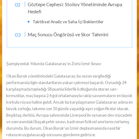
Göztepe Cephesi: Stoilov Yönetiminde Avrupa
Hedefi
Taktiksel Analiz ve Saha İçi Beklentiler
Maç Sonucu Öngörüsü ve Skor Tahmini
Şampiyonluk Yolunda Galatasaray’ın Zorlu İzmir Sınavı
Okan Buruk yönetimindeki Galatasaray, bu sezon sergilediği
performansla ligin standartlarını yukarı çekmeyi başardı. Oynadığı 24
karşılaşmada topladığı 58 puanla liderlik koltuğunda oturan sarı-
kırmızılılar, maç başına 2.4 gol ortalamasıyla rakip savunmaların en büyük
korkulu rüyası haline geldi. Ancak bu karşılaşmanın Galatasaray adına en
büyük zorluğu, takımın son 10 günde yaşadığı aşırı yoğun fikstür olacak.
Beşiktaş derbisi, Avrupa sahnesinde Liverpool ile oynanan dev mücadele
ve sonrasındaki Başakşehir sınavı, kadronun fiziksel sınırlarını zorlamış
durumda. Bu durum, Okan Buruk’un İzmir deplasmanında nasıl bir
rotasyon uygulayacağı sorusunu gündeme getiriyor.