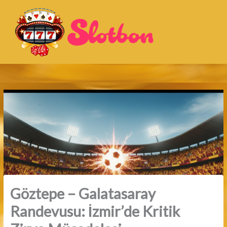
İçeriğe
atla
Göztepe – Galatasaray
Randevusu: İzmir’de Kritik