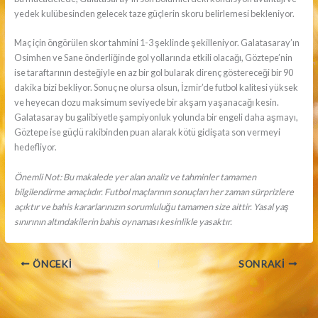
yedek kulübesinden gelecek taze güçlerin skoru belirlemesi bekleniyor.
Maç için öngörülen skor tahmini 1-3 şeklinde şekilleniyor. Galatasaray’ın
Osimhen ve Sane önderliğinde gol yollarında etkili olacağı, Göztepe’nin
ise taraftarının desteğiyle en az bir gol bularak direnç göstereceği bir 90
dakika bizi bekliyor. Sonuç ne olursa olsun, İzmir’de futbol kalitesi yüksek
ve heyecan dozu maksimum seviyede bir akşam yaşanacağı kesin.
Galatasaray bu galibiyetle şampiyonluk yolunda bir engeli daha aşmayı,
Göztepe ise güçlü rakibinden puan alarak kötü gidişata son vermeyi
hedefliyor.
Önemli Not: Bu makalede yer alan analiz ve tahminler tamamen
bilgilendirme amaçlıdır. Futbol maçlarının sonuçları her zaman sürprizlere
açıktır ve bahis kararlarınızın sorumluluğu tamamen size aittir. Yasal yaş
sınırının altındakilerin bahis oynaması kesinlikle yasaktır.
ÖNCEKI
SONRAKI