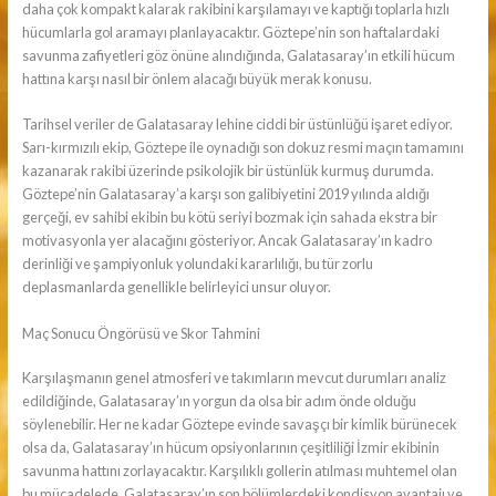
daha çok kompakt kalarak rakibini karşılamayı ve kaptığı toplarla hızlı
hücumlarla gol aramayı planlayacaktır. Göztepe’nin son haftalardaki
savunma zafiyetleri göz önüne alındığında, Galatasaray’ın etkili hücum
hattına karşı nasıl bir önlem alacağı büyük merak konusu.
Tarihsel veriler de Galatasaray lehine ciddi bir üstünlüğü işaret ediyor.
Sarı-kırmızılı ekip, Göztepe ile oynadığı son dokuz resmi maçın tamamını
kazanarak rakibi üzerinde psikolojik bir üstünlük kurmuş durumda.
Göztepe’nin Galatasaray’a karşı son galibiyetini 2019 yılında aldığı
gerçeği, ev sahibi ekibin bu kötü seriyi bozmak için sahada ekstra bir
motivasyonla yer alacağını gösteriyor. Ancak Galatasaray’ın kadro
derinliği ve şampiyonluk yolundaki kararlılığı, bu tür zorlu
deplasmanlarda genellikle belirleyici unsur oluyor.
Maç Sonucu Öngörüsü ve Skor Tahmini
Karşılaşmanın genel atmosferi ve takımların mevcut durumları analiz
edildiğinde, Galatasaray’ın yorgun da olsa bir adım önde olduğu
söylenebilir. Her ne kadar Göztepe evinde savaşçı bir kimlik bürünecek
olsa da, Galatasaray’ın hücum opsiyonlarının çeşitliliği İzmir ekibinin
savunma hattını zorlayacaktır. Karşılıklı gollerin atılması muhtemel olan
bu mücadelede, Galatasaray’ın son bölümlerdeki kondisyon avantajı ve