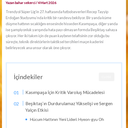
Yazan
bahar sekerci
/
4 Mart 2026
Trendyol Süper Lig’in 27. haftasında futbolseverleri Recep Tayyip
Erdoğan Stadyumu’nda kritik bir randevu bekliyor. Bir yanda küme
düşme hattının sıcaklığını ensesinde hisseden Kasımpaşa, diğer yanda
ise şampiyonluk yarışında hata payı olmayan formda Beşiktaş sahaya
çıkıyor. Her iki takım için de puan kaybının telafisinin zor olduğu bu
süreçte, teknik direktörlerin taktiksel tercihleri maçın kaderini
belirleyecek ana unsur olarak öne çıkıyor.
İçindekiler
CLOSE
Kasımpaşa İçin Kritik Varoluş Mücadelesi
Beşiktaş’ın Durdurulamaz Yükselişi ve Sergen
Yalçın Etkisi
Hücum Hattının Yeni Lideri: Hyeon-gyu Oh