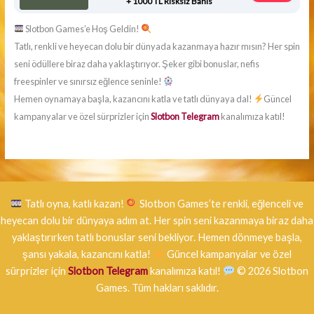
+ 1000 TL Risksiz Bahis
Slotbon Games’e Hoş Geldin!
Tatlı, renkli ve heyecan dolu bir dünyada kazanmaya hazır mısın? Her spin
seni ödüllere biraz daha yaklaştırıyor. Şeker gibi bonuslar, nefis
freespinler ve sınırsız eğlence seninle!
Hemen oynamaya başla, kazancını katla ve tatlı dünyaya dal!
Güncel
kampanyalar ve özel sürprizler için
Slotbon Telegram
kanalımıza katıl!
Tatlı oyna, katlı kazan!
Slotbon Games’te renkli, eğlenceli ve
heyecan dolu bir dünyaya adım at. Her spin seni kazanmaya biraz daha
yaklaştırırken tatlı bonuslar seni bekliyor. Hemen dönmeye başla,
şansı yakala, kazancını katla!
Güncel kampanyalar ve özel
sürprizler için
Slotbon Telegram
kanalımıza katıl!
©
2026
Slotbon
Games. Tüm hakları saklıdır.