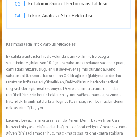
İki Takımın Güncel Performans Tablosu
Teknik Analiz ve Skor Beklentisi
Kasımpaşa İçin Kritik Varoluş Mücadelesi
Ev sahibi ekipte işler hiç de yolunda gitmiyor. Emre Belözoğlu
yönetiminde çıkılan son 10 lig müsabakasında toplanan sadece 7 puan,
camiadaki huzursuzluğu en üst seviyeye taşımış durumda. Kendi
sahasında Rizespor’a karşı alınan 3-0’lık ağır mağlubiyetin ardından
taraftarın istifa sesleri yükselirken, Belözoğlu’nun kadroda radikal
değişikliklere gitmesi bekleniyor. Devre arasında takıma dahil olan
tecrübeli isimlerin henüz beklenen uyumu sağlayamaması, savunma
hattındaki kronik hatalarla birleşince Kasımpaşa için bu maç bir dönüm
noktası niteliği taşıyor.
Lacivert-beyazlıların orta sahasında Kerem Demirbay ve İrfan Can
Kahveci’nin yaratıcılığına olan bağımlılık dikkat çekiyor. Ancak savunma
güvenliğini sağlamadan hücuma çıkma çabası, takımı kontra ataklara