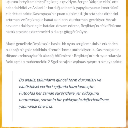
uçurum ibreyi tamamen Beşiktaş’a çeviriyor. Sergen Yalçın’ın ekibi, orta
sahada Ndidi ve Asllani ile kurduğu dinamik yapıyla oyunun kontrolünü
elinde tutacaktır. Kasımpaşa’nın puan alabilmesi için orta saha direncini
artırması ve Beşiktaş’ın kanat akınlarını durdurması gerekiyor. Ancak
savunmadaki yerleşim hataları devam ederse, Beşiktaş’ın efektif hücum
hattı karşısında direnmeleri oldukça güç görünüyor.
Maçın genelinde Beşiktaş’ın baskılı bir oyun sergilemesini ve erkenden
bulacağı bir golle rakibinin direncini kırmasını bekliyoruz. Kasımpaşa’nın
düşme korkusuyla risk alacağı bölümlerde Beşiktaş’ın hızlı oyuncularıyla
farkı açması muhtemeldir. 2.5 gol barajının aşılması şaşırtıcı olmayacaktır.
Bu analiz, takımların güncel form durumları ve
istatistiksel verileri ışığında hazırlanmıştır.
Futbolda her zaman sürprizlere yer olduğunu
unutmadan, sorumlu bir yaklaşımla değerlendirme
yapmanızı öneririz.