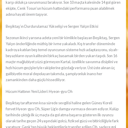
karşı oldukça savunmasız bırakıyor. Son 10 maçta kalesinde 14 gol gören
ekipte, Cenk Tosun’un hücum hattındaki performansı puan alabilmek
adına hayati önem taşıyor.
Beşiktaş’ın Durdurulamaz Yükselişi ve Sergen Yalçın Etkisi
Sezonun ikinci yarısına adeta yeni bir kimlikle başlayan Beşiktaş, Sergen
Yalçın önderliğinde müthiş bir ivme yakaladı. Kış transfer döneminde
kadroya katılan beş temel oyuncunun sisteme hızlı adaptasyonu, siyah-
beyazlıların oyun kalitesini birkaç basamak birden yukarı taşıdı. Son 16
maçtır mağlubiyet yüzü görmeyen Kartal, özellikle savunma disiplini ve
hızlı hücum geçişleriyle rakiplerine gözdağı veriyor. Üst üste alınan üç
galibiyetle moral depolayan takımda, şampiyonluk inancı her
zamankinden daha güçlü hissediliyor.
Hücum Hattının Yeni Lideri: Hyeon-gyu Oh
Beşiktaş taraftarının kısa sürede sevgilisi haline gelen Güney Koreli
forvet Hyeon-gyu Oh, Süper Lig’e damga vurmaya devam ediyor. Kulüp
tarihinde çıktığı ilk üç maçta da gol atma başarısı gösteren ilk oyuncu
olarak tarihe geçen 24 yaşındaki golcü, fiziksel gücü ve bitiriciliğiyle fark
yaratıyor. Genk’ten büyük beklentilerle transfer edilen Oh, sadece gol