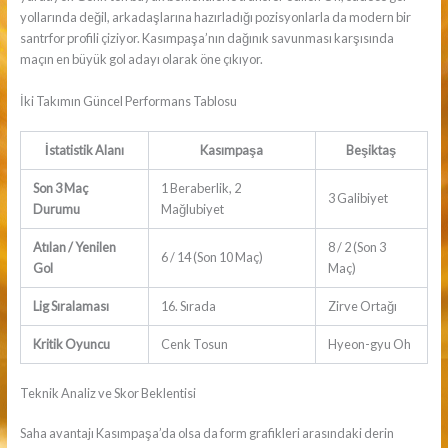
yollarında değil, arkadaşlarına hazırladığı pozisyonlarla da modern bir
santrfor profili çiziyor. Kasımpaşa’nın dağınık savunması karşısında
maçın en büyük gol adayı olarak öne çıkıyor.
İki Takımın Güncel Performans Tablosu
İstatistik Alanı
Kasımpaşa
Beşiktaş
Son 3 Maç
1 Beraberlik, 2
3 Galibiyet
Durumu
Mağlubiyet
Atılan / Yenilen
8 / 2 (Son 3
6 / 14 (Son 10 Maç)
Gol
Maç)
Lig Sıralaması
16. Sırada
Zirve Ortağı
Kritik Oyuncu
Cenk Tosun
Hyeon-gyu Oh
Teknik Analiz ve Skor Beklentisi
Saha avantajı Kasımpaşa’da olsa da form grafikleri arasındaki derin