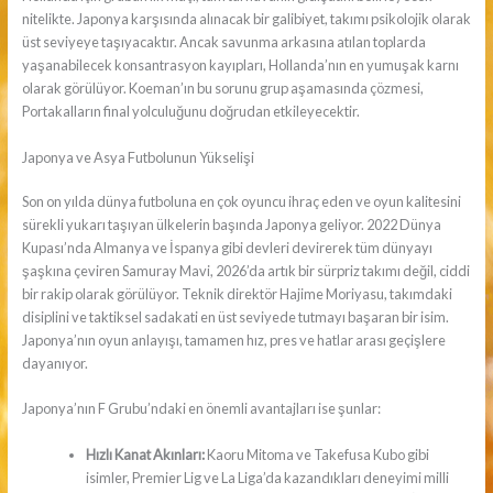
nitelikte. Japonya karşısında alınacak bir galibiyet, takımı psikolojik olarak
üst seviyeye taşıyacaktır. Ancak savunma arkasına atılan toplarda
yaşanabilecek konsantrasyon kayıpları, Hollanda’nın en yumuşak karnı
olarak görülüyor. Koeman’ın bu sorunu grup aşamasında çözmesi,
Portakalların final yolculuğunu doğrudan etkileyecektir.
Japonya ve Asya Futbolunun Yükselişi
Son on yılda dünya futboluna en çok oyuncu ihraç eden ve oyun kalitesini
sürekli yukarı taşıyan ülkelerin başında Japonya geliyor. 2022 Dünya
Kupası’nda Almanya ve İspanya gibi devleri devirerek tüm dünyayı
şaşkına çeviren Samuray Mavi, 2026’da artık bir sürpriz takımı değil, ciddi
bir rakip olarak görülüyor. Teknik direktör Hajime Moriyasu, takımdaki
disiplini ve taktiksel sadakati en üst seviyede tutmayı başaran bir isim.
Japonya’nın oyun anlayışı, tamamen hız, pres ve hatlar arası geçişlere
dayanıyor.
Japonya’nın F Grubu’ndaki en önemli avantajları ise şunlar:
Hızlı Kanat Akınları:
Kaoru Mitoma ve Takefusa Kubo gibi
isimler, Premier Lig ve La Liga’da kazandıkları deneyimi milli