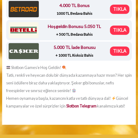
4.000 TL Bonus
TIKLA
1000 TL Bedava Bahis
Hoşgeldin Bonusu 5.050 TL
TIKLA
+ 500 TL Bedava Bahis
5.000 TL İade Bonusu
TIKLA
+ 1000 TL Risksiz Bahis
Slotbon Games’e Hoş Geldin!
Tatlı, renkli ve heyecan dolu bir dünyada kazanmaya hazır mısın? Her spin
seni ödüllere biraz daha yaklaştırıyor. Şeker gibi bonuslar, nefis
freespinler ve sınırsız eğlence seninle!
Hemen oynamaya başla, kazancını katla ve tatlı dünyaya dal!
Güncel
kampanyalar ve özel sürprizler için
Slotbon Telegram
kanalımıza katıl!