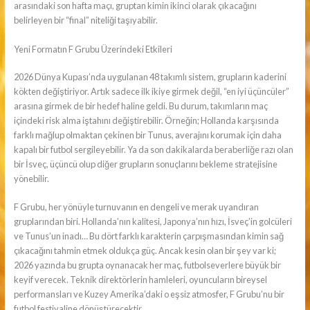
arasındaki son hafta maçı, gruptan kimin ikinci olarak çıkacağını
belirleyen bir “final” niteliği taşıyabilir.
Yeni Formatın F Grubu Üzerindeki Etkileri
2026 Dünya Kupası’nda uygulanan 48 takımlı sistem, grupların kaderini
kökten değiştiriyor. Artık sadece ilk ikiye girmek değil, “en iyi üçüncüler”
arasına girmek de bir hedef haline geldi. Bu durum, takımların maç
içindeki risk alma iştahını değiştirebilir. Örneğin; Hollanda karşısında
farklı mağlup olmaktan çekinen bir Tunus, averajını korumak için daha
kapalı bir futbol sergileyebilir. Ya da son dakikalarda beraberliğe razı olan
bir İsveç, üçüncü olup diğer grupların sonuçlarını bekleme stratejisine
yönebilir.
F Grubu, her yönüyle turnuvanın en dengeli ve merak uyandıran
gruplarından biri. Hollanda’nın kalitesi, Japonya’nın hızı, İsveç’in golcüleri
ve Tunus’un inadı… Bu dört farklı karakterin çarpışmasından kimin sağ
çıkacağını tahmin etmek oldukça güç. Ancak kesin olan bir şey var ki;
2026 yazında bu grupta oynanacak her maç, futbolseverlere büyük bir
keyif verecek. Teknik direktörlerin hamleleri, oyuncuların bireysel
performansları ve Kuzey Amerika’daki o eşsiz atmosfer, F Grubu’nu bir
futbol festivaline dönüştürecektir.