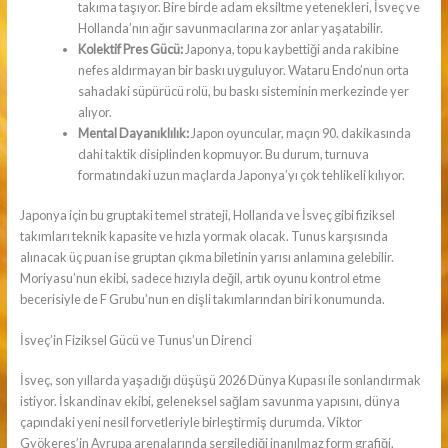
takıma taşıyor. Bire birde adam eksiltme yetenekleri, İsveç ve
Hollanda’nın ağır savunmacılarına zor anlar yaşatabilir.
Kolektif Pres Gücü:
Japonya, topu kaybettiği anda rakibine
nefes aldırmayan bir baskı uyguluyor. Wataru Endo’nun orta
sahadaki süpürücü rolü, bu baskı sisteminin merkezinde yer
alıyor.
Mental Dayanıklılık:
Japon oyuncular, maçın 90. dakikasında
dahi taktik disiplinden kopmuyor. Bu durum, turnuva
formatındaki uzun maçlarda Japonya’yı çok tehlikeli kılıyor.
Japonya için bu gruptaki temel strateji, Hollanda ve İsveç gibi fiziksel
takımları teknik kapasite ve hızla yormak olacak. Tunus karşısında
alınacak üç puan ise gruptan çıkma biletinin yarısı anlamına gelebilir.
Moriyasu’nun ekibi, sadece hızıyla değil, artık oyunu kontrol etme
becerisiyle de F Grubu’nun en dişli takımlarından biri konumunda.
İsveç’in Fiziksel Gücü ve Tunus’un Direnci
İsveç, son yıllarda yaşadığı düşüşü 2026 Dünya Kupası ile sonlandırmak
istiyor. İskandinav ekibi, geleneksel sağlam savunma yapısını, dünya
çapındaki yeni nesil forvetleriyle birleştirmiş durumda. Viktor
Gyökeres’in Avrupa arenalarında sergilediği inanılmaz form grafiği,