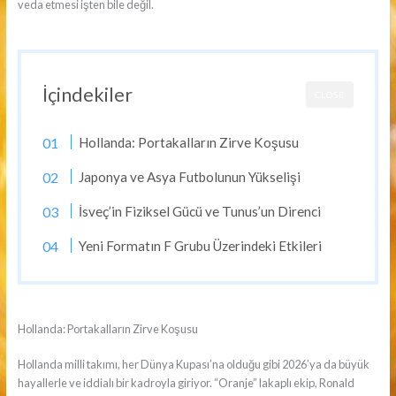
veda etmesi işten bile değil.
İçindekiler
CLOSE
Hollanda: Portakalların Zirve Koşusu
Japonya ve Asya Futbolunun Yükselişi
İsveç’in Fiziksel Gücü ve Tunus’un Direnci
Yeni Formatın F Grubu Üzerindeki Etkileri
Hollanda: Portakalların Zirve Koşusu
Hollanda milli takımı, her Dünya Kupası’na olduğu gibi 2026’ya da büyük
hayallerle ve iddialı bir kadroyla giriyor. “Oranje” lakaplı ekip, Ronald