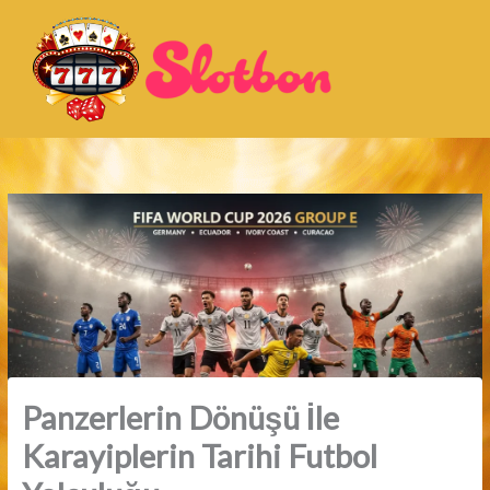
İçeriğe
atla
Panzerlerin Dönüşü İle
Karayiplerin Tarihi Futbol