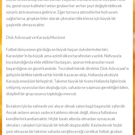
da, genel oyun kaliteleri onları grubun her an her şeyi değiştirebilecek
sürpriz atı konumuna getiriyor. Eğer turnuva atmosferine hızlı uyum
sağlarlarsa, gruptan lider olarak çıkmaları bile kimse için büyük bir
şaşkınlık olmayacaktır.
Dick Advocaat ve Karayip Mucizesi
Futbol dünyasının gördüğü en büyük başarı öykülerinden biri,
Karayipler’in bu küçük ama azimli ülkesi tarafından yazıldı. Nüfusuyla
kıyaslandığında elde ettikleri bu başarı, sporun imkansızları nasıl
başardığının en güzel kanıtıdır. Tecrübeli teknik direktör Dick Advocaat’ın
gelişiyle birlikte taktiksel bir kimlik kazanan ekip, Hollanda ekolüyle
Karayip enerjisini birleştirdi. Takımın büyük bir kısmı Hollanda liglerinde
yetişmiş oyunculardan oluştuğu için, sahada ne yapması gerektiğini bilen,
disiplinli bir grup oyuncu topluluğu mevcut.
Bu takım için bu sahnede yer alıyor olmak zaten başlı başına bir zaferdir.
Ancak onların amacı sadece katılımcı olmak değil, dünya futboluna
kendilerini kanıtlamaktır. Hiçbir baskı altında olmadan oynayacak
olmaları, rakipleri için büyük bir tehdit oluşturabilir. Kaybedecek hiçbir
şeyi olmayan bir takımın sahada sergileyeceği cüretkar futbol, grubun