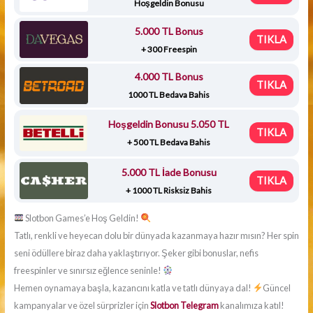
Hoşgeldin Bonusu
5.000 TL Bonus
TIKLA
+ 300 Freespin
4.000 TL Bonus
TIKLA
1000 TL Bedava Bahis
Hoşgeldin Bonusu 5.050 TL
TIKLA
+ 500 TL Bedava Bahis
5.000 TL İade Bonusu
TIKLA
+ 1000 TL Risksiz Bahis
Slotbon Games’e Hoş Geldin!
Tatlı, renkli ve heyecan dolu bir dünyada kazanmaya hazır mısın? Her spin
seni ödüllere biraz daha yaklaştırıyor. Şeker gibi bonuslar, nefis
freespinler ve sınırsız eğlence seninle!
Hemen oynamaya başla, kazancını katla ve tatlı dünyaya dal!
Güncel
kampanyalar ve özel sürprizler için
Slotbon Telegram
kanalımıza katıl!