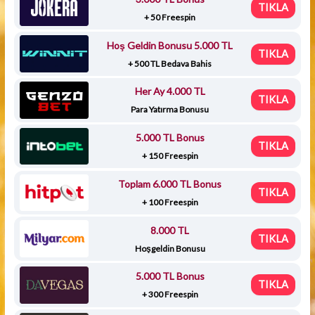
TIKLA
+ 50 Freespin
Hoş Geldin Bonusu 5.000 TL
TIKLA
+ 500 TL Bedava Bahis
Her Ay 4.000 TL
TIKLA
Para Yatırma Bonusu
5.000 TL Bonus
TIKLA
+ 150 Freespin
Toplam 6.000 TL Bonus
TIKLA
+ 100 Freespin
8.000 TL
TIKLA
Hoşgeldin Bonusu
5.000 TL Bonus
TIKLA
+ 300 Freespin