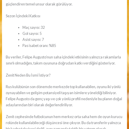
güçlendiren temel unsur olarak görülüyor.
Sezon İçindeki Katkısı
Maç sayısı: 32
Gol sayısı: 5
Asist sayısı: 7
Pas isabet oranı: %85
Bu veriler, Felipe Augusto’nun saha içindeki etkisinin yalnızca rakamlarla
sınırlı olmadığını, takım oyununa doğrudan katkı verdiğini gösteriyor.
Zenit Neden Bu İsmi İstiyor?
Rus kulübünün son dönemde merkezde top kullanabilen, oyunu iki yönlü
oynayabilen ve gelişim potansiyeli taşıyan isimlere yöneldiği biliniyor.
Felipe Augusto da genç yaşı ve çok yönlü profili nedeniyle bu planın doğal
adaylarından biri olarak değerlendiriliyor.
Zenit cephesinde futbolcunun hem merkez orta saha hem de oyun kurucu
rolünde kullanılabileceği düşüncesi öne çıkıyor. Bu da transferin yalnızca
bir kadro takviyesi değil, aynı zamanda taktik bir yatırım olarak