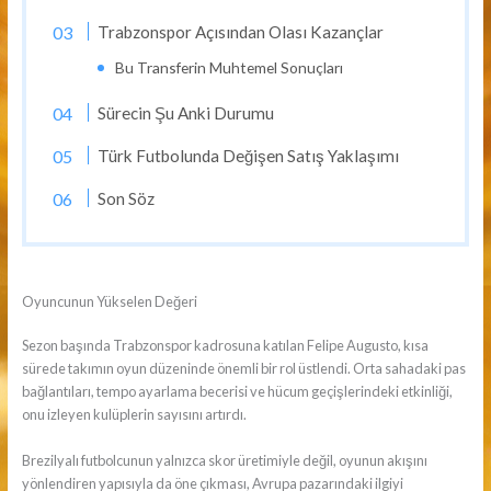
Trabzonspor Açısından Olası Kazançlar
Bu Transferin Muhtemel Sonuçları
Sürecin Şu Anki Durumu
Türk Futbolunda Değişen Satış Yaklaşımı
Son Söz
Oyuncunun Yükselen Değeri
Sezon başında Trabzonspor kadrosuna katılan Felipe Augusto, kısa
sürede takımın oyun düzeninde önemli bir rol üstlendi. Orta sahadaki pas
bağlantıları, tempo ayarlama becerisi ve hücum geçişlerindeki etkinliği,
onu izleyen kulüplerin sayısını artırdı.
Brezilyalı futbolcunun yalnızca skor üretimiyle değil, oyunun akışını
yönlendiren yapısıyla da öne çıkması, Avrupa pazarındaki ilgiyi