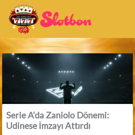
İçeriğe
atla
Serie A’da Zaniolo Dönemi:
Udinese İmzayı Attırdı