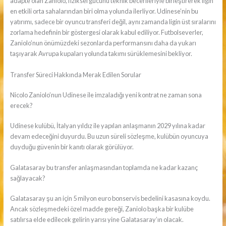
adapte olan Zaniolo, fiziksel gücünü teknik becerileriyle birleştirerek ligin
en etkili orta sahalarından biri olma yolunda ilerliyor. Udinese’nin bu
yatırımı, sadece bir oyuncu transferi değil, aynı zamanda ligin üst sıralarını
zorlama hedefinin bir göstergesi olarak kabul ediliyor. Futbolseverler,
Zaniolo’nun önümüzdeki sezonlarda performansını daha da yukarı
taşıyarak Avrupa kupaları yolunda takımı sürüklemesini bekliyor.
Transfer Süreci Hakkında Merak Edilen Sorular
Nicolo Zaniolo’nun Udinese ile imzaladığı yeni kontrat ne zaman sona
erecek?
Udinese kulübü, İtalyan yıldız ile yapılan anlaşmanın 2029 yılına kadar
devam edeceğini duyurdu. Bu uzun süreli sözleşme, kulübün oyuncuya
duyduğu güvenin bir kanıtı olarak görülüyor.
Galatasaray bu transfer anlaşmasından toplamda ne kadar kazanç
sağlayacak?
Galatasaray şu an için 5 milyon euro bonservis bedelini kasasına koydu.
Ancak sözleşmedeki özel madde gereği, Zaniolo başka bir kulübe
satılırsa elde edilecek gelirin yarısı yine Galatasaray’ın olacak.