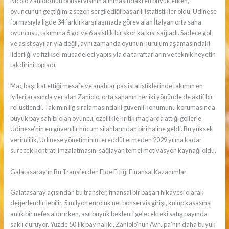
Nicolo Zaniolo’nun bonservisinin alınmasındaki en büyük etken,
oyuncunun geçtiğimiz sezon sergilediği başarılı istatistikler oldu. Udinese
formasıyla ligde 34 farklı karşılaşmada görev alan İtalyan orta saha
oyuncusu, takımına 6 gol ve 6 asistlik bir skor katkısı sağladı. Sadece gol
ve asist sayılarıyla değil, aynı zamanda oyunun kurulum aşamasındaki
liderliği ve fiziksel mücadeleci yapısıyla da taraftarların ve teknik heyetin
takdirini topladı.
Maç başı kat ettiği mesafe ve anahtar pas istatistiklerinde takımın en
iyileri arasında yer alan Zaniolo, orta sahanın her iki yönünde de aktif bir
rol üstlendi. Takımın lig sıralamasındaki güvenli konumunu korumasında
büyük pay sahibi olan oyuncu, özellikle kritik maçlarda attığı gollerle
Udinese’nin en güvenilir hücum silahlarından biri haline geldi. Bu yüksek
verimlilik, Udinese yönetiminin tereddüt etmeden 2029 yılına kadar
sürecek kontratı imzalatmasını sağlayan temel motivasyon kaynağı oldu.
Galatasaray’ın Bu Transferden Elde Ettiği Finansal Kazanımlar
Galatasaray açısından bu transfer, finansal bir başarı hikayesi olarak
değerlendirilebilir. 5 milyon euroluk net bonservis girişi, kulüp kasasına
anlık bir nefes aldırırken, asıl büyük beklenti gelecekteki satış payında
saklı duruyor. Yüzde 50’lik pay hakkı, Zaniolo’nun Avrupa’nın daha büyük