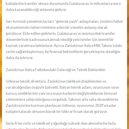
kulüplerine transfer olması durumunda Galatasaray’ın milyonlarca euro
daha kazanabileceği anlamına geliyor.
Sarı-kırmızılı yönetimin bu tarz “gelecek paylı” anlaşmaları, modern futbol
ekonomisinde riskleri minimize eden bir yönetim anlayışı olarak
görülüyor. Elde edilen gelirlerin, Galatasaray’ın önümüzdeki transfer
dönemlerinde kadrosuna katmak istediği yeni isimler için önemli bir
kaynak yaratması bekleniyor. Ayrıca Zaniolo’nun İtalya Milli Takımı’ndaki
yerini sağlamlaştırması, bu finansal beklentilerin gerçekleşme olasılığını
daha da artırıyor.
Zaniolo’nun İtalya Futbolundaki Geleceği ve Teknik Beklentiler
Udinese teknik direktörü, Zaniolo’nun taktiksel disiplininden ve
yaratıcılığından övgüyle bahsetti. İtalyan teknik adam, oyuncunun oyun
kurucu özelliklerinin yanı sıra maçın kaderini değiştirebilecek bireysel
yeteneklere sahip olduğunu vurguladı. Takımın orta saha dinamiklerini
Zaniolo üzerine kurmayı planlayan Udinese, oyuncunun 2029’a kadar
kulüpte kalacak olmasını büyük bir istikrar fırsatı olarak görüyor.
Serie A’nın zorlu ve taktiksel yoğunluğu yüksek olan atmosferine hızla