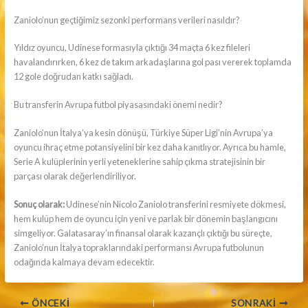
Zaniolo’nun geçtiğimiz sezonki performans verileri nasıldır?
Yıldız oyuncu, Udinese formasıyla çıktığı 34 maçta 6 kez fileleri
havalandırırken, 6 kez de takım arkadaşlarına gol pası vererek toplamda
12 gole doğrudan katkı sağladı.
Bu transferin Avrupa futbol piyasasındaki önemi nedir?
Zaniolo’nun İtalya’ya kesin dönüşü, Türkiye Süper Ligi’nin Avrupa’ya
oyuncu ihraç etme potansiyelini bir kez daha kanıtlıyor. Ayrıca bu hamle,
Serie A kulüplerinin yerli yeteneklerine sahip çıkma stratejisinin bir
parçası olarak değerlendiriliyor.
Sonuç olarak:
Udinese’nin Nicolo Zaniolo transferini resmiyete dökmesi,
hem kulüp hem de oyuncu için yeni ve parlak bir dönemin başlangıcını
simgeliyor. Galatasaray’ın finansal olarak kazançlı çıktığı bu süreçte,
Zaniolo’nun İtalya topraklarındaki performansı Avrupa futbolunun
odağında kalmaya devam edecektir.
ÖNCEKI
SONRAKI