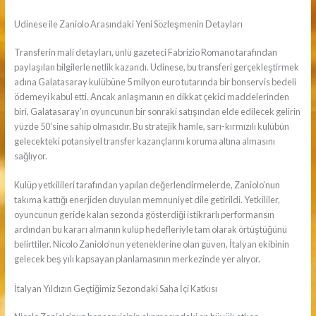
Udinese ile Zaniolo Arasındaki Yeni Sözleşmenin Detayları
Transferin mali detayları, ünlü gazeteci Fabrizio Romano tarafından
paylaşılan bilgilerle netlik kazandı. Udinese, bu transferi gerçekleştirmek
adına Galatasaray kulübüne 5 milyon euro tutarında bir bonservis bedeli
ödemeyi kabul etti. Ancak anlaşmanın en dikkat çekici maddelerinden
biri, Galatasaray’ın oyuncunun bir sonraki satışından elde edilecek gelirin
yüzde 50’sine sahip olmasıdır. Bu stratejik hamle, sarı-kırmızılı kulübün
gelecekteki potansiyel transfer kazançlarını koruma altına almasını
sağlıyor.
Kulüp yetkilileri tarafından yapılan değerlendirmelerde, Zaniolo’nun
takıma kattığı enerjiden duyulan memnuniyet dile getirildi. Yetkililer,
oyuncunun geride kalan sezonda gösterdiği istikrarlı performansın
ardından bu kararı almanın kulüp hedefleriyle tam olarak örtüştüğünü
belirttiler. Nicolo Zaniolo’nun yeteneklerine olan güven, İtalyan ekibinin
gelecek beş yılı kapsayan planlamasının merkezinde yer alıyor.
İtalyan Yıldızın Geçtiğimiz Sezondaki Saha İçi Katkısı