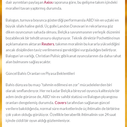
dair ayrıntıları paylaşan
Axios
raporuna göre, bu gelişme takım içindeki
moralleri tavan yaptırmış durumda.
Balogun, turnuva boyunca gösterdiği performansla ABD’nin en uçtaki en
büyük silahı haline geldi. Üç golle Landon Donovan’ın rekorlarına göz
diken oyuncunun sahada olması, Belçika savunmasının yerleşik düzenini
bozabilecek bir tehdit unsuru oluşturuyor. Teknik direktör Pochettino’nun
açıklamalarını aktaran
Reuters
, takımın moralinin bu kararla yükseldiğini
ancak disiplinden taviz verilmemesi gerektiğini vurguladığını belirtiyor.
Balogun’un varlığı, Christian Pulisic gibi kanat oyuncularının da daha rahat
alan bulmasını sağlayacaktır.
Güncel Bahis Oranları ve Piyasa Beklentileri
Bahis dünyası bu maçı “tahmin edilmesi en zor” mücadelelerden biri
olarak sınıflandırıyor. Her ne kadar Belçika bireysel oyuncu kalitesiyle bir
adım önde görünse de, ABD’nin ev sahibi statüsü ve Balogun piyangosu
oranları dengelemiş durumda.
Covers
tarafından sağlanan güncel
verilere bakıldığında, normal süre marketlerinde üç ihtimalin de birbirine
çok yakın olduğu görülüyor. Özellikle beraberlik ihtimalinin son 24 saat
içinde ciddi bir oyun aldığı gözlemleniyor.