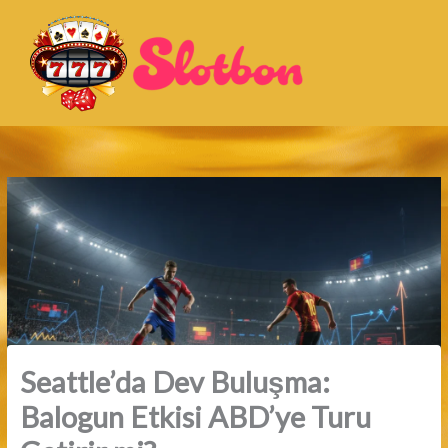
İçeriğe
atla
Seattle’da Dev Buluşma:
Balogun Etkisi ABD’ye Turu