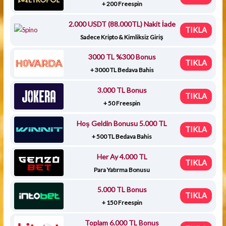
+ 200 Freespin
2.000 USDT (88.000TL) Nakit İade
TIKLA
Sadece Kripto & Kimliksiz Giriş
3000 TL %300 Bonus
TIKLA
+ 3000 TL Bedava Bahis
3.000 TL Bonus
TIKLA
+ 50 Freespin
Hoş Geldin Bonusu 5.000 TL
TIKLA
+ 500 TL Bedava Bahis
Her Ay 4.000 TL
TIKLA
Para Yatırma Bonusu
5.000 TL Bonus
TIKLA
+ 150 Freespin
Toplam 6.000 TL Bonus