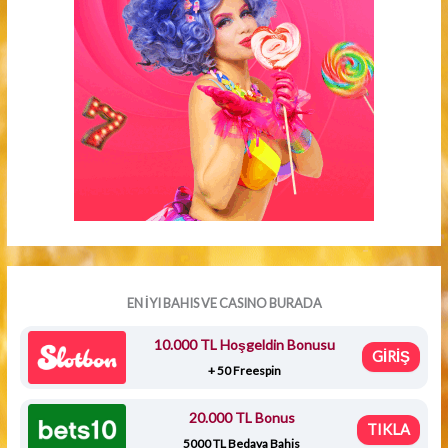
EN İYI BAHIS VE CASINO BURADA
10.000 TL Hoşgeldin Bonusu
GİRİŞ
+ 50 Freespin
20.000 TL Bonus
TIKLA
5000 TL Bedava Bahis