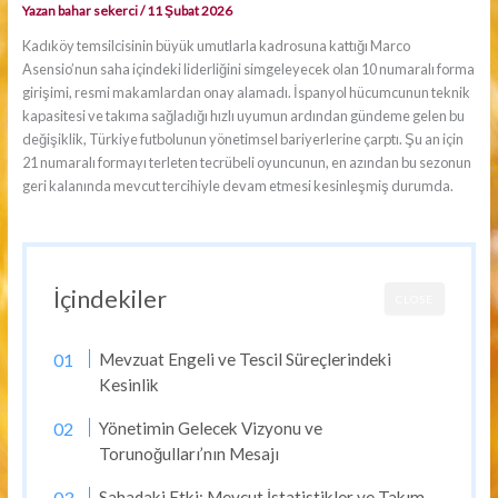
Yazan
bahar sekerci
/
11 Şubat 2026
Kadıköy temsilcisinin büyük umutlarla kadrosuna kattığı Marco
Asensio’nun saha içindeki liderliğini simgeleyecek olan 10 numaralı forma
girişimi, resmi makamlardan onay alamadı. İspanyol hücumcunun teknik
kapasitesi ve takıma sağladığı hızlı uyumun ardından gündeme gelen bu
değişiklik, Türkiye futbolunun yönetimsel bariyerlerine çarptı. Şu an için
21 numaralı formayı terleten tecrübeli oyuncunun, en azından bu sezonun
geri kalanında mevcut tercihiyle devam etmesi kesinleşmiş durumda.
İçindekiler
CLOSE
Mevzuat Engeli ve Tescil Süreçlerindeki
Kesinlik
Yönetimin Gelecek Vizyonu ve
Torunoğulları’nın Mesajı
Sahadaki Etki: Mevcut İstatistikler ve Takım