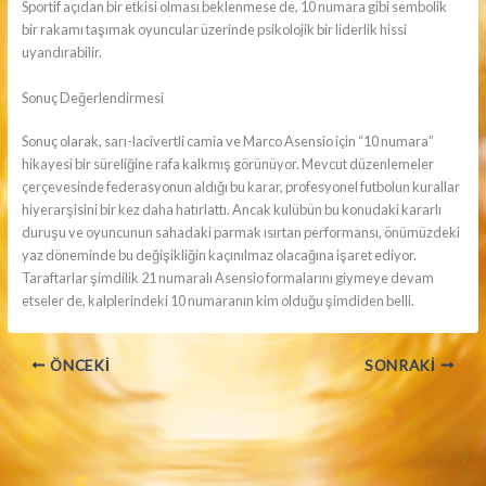
Sportif açıdan bir etkisi olması beklenmese de, 10 numara gibi sembolik
bir rakamı taşımak oyuncular üzerinde psikolojik bir liderlik hissi
uyandırabilir.
Sonuç Değerlendirmesi
Sonuç olarak, sarı-lacivertli camia ve Marco Asensio için “10 numara”
hikayesi bir süreliğine rafa kalkmış görünüyor. Mevcut düzenlemeler
çerçevesinde federasyonun aldığı bu karar, profesyonel futbolun kurallar
hiyerarşisini bir kez daha hatırlattı. Ancak kulübün bu konudaki kararlı
duruşu ve oyuncunun sahadaki parmak ısırtan performansı, önümüzdeki
yaz döneminde bu değişikliğin kaçınılmaz olacağına işaret ediyor.
Taraftarlar şimdilik 21 numaralı Asensio formalarını giymeye devam
etseler de, kalplerindeki 10 numaranın kim olduğu şimdiden belli.
ÖNCEKI
SONRAKI