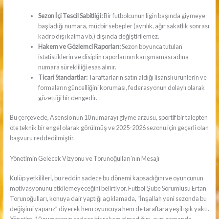
Sezon İçi Tescil Sabitliği:
Bir futbolcunun ligin başında giymeye
başladığı numara, mücbir sebepler (ayrılık, ağır sakatlık sonrası
kadro dışı kalma vb.) dışında değiştirilemez.
Hakem ve Gözlemci Raporları:
Sezon boyunca tutulan
istatistiklerin ve disiplin raporlarının karışmaması adına
numara sürekliliği esas alınır.
Ticari Standartlar:
Taraftarların satın aldığı lisanslı ürünlerin ve
formaların güncelliğini koruması, federasyonun dolaylı olarak
gözettiği bir dengedir.
Bu çerçevede, Asensio’nun 10 numarayı giyme arzusu, sportif bir talepten
öte teknik bir engel olarak görülmüş ve 2025-2026 sezonu için geçerli olan
başvuru reddedilmiştir.
Yönetimin Gelecek Vizyonu ve Torunoğulları’nın Mesajı
Kulüp yetkilileri, bu reddin sadece bu dönemi kapsadığını ve oyuncunun
motivasyonunu etkilemeyeceğini belirtiyor. Futbol Şube Sorumlusu Ertan
Torunoğulları, konuya dair yaptığı açıklamada, “İnşallah yeni sezonda bu
değişimi yaparız” diyerek hem oyuncuya hem de taraftara yeşil ışık yaktı.
Yönetim, 10 numaranın sadece bir rakam olmadığını, aynı zamanda