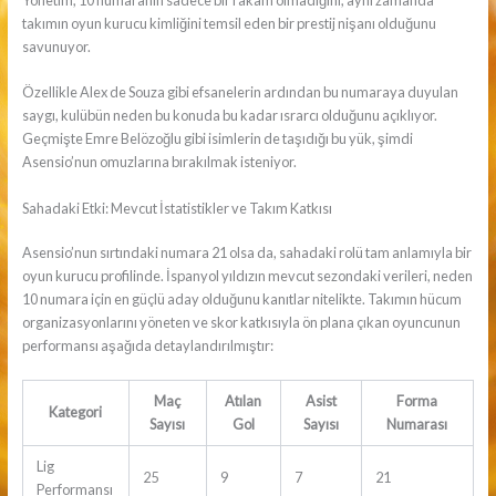
takımın oyun kurucu kimliğini temsil eden bir prestij nişanı olduğunu
savunuyor.
Özellikle Alex de Souza gibi efsanelerin ardından bu numaraya duyulan
saygı, kulübün neden bu konuda bu kadar ısrarcı olduğunu açıklıyor.
Geçmişte Emre Belözoğlu gibi isimlerin de taşıdığı bu yük, şimdi
Asensio’nun omuzlarına bırakılmak isteniyor.
Sahadaki Etki: Mevcut İstatistikler ve Takım Katkısı
Asensio’nun sırtındaki numara 21 olsa da, sahadaki rolü tam anlamıyla bir
oyun kurucu profilinde. İspanyol yıldızın mevcut sezondaki verileri, neden
10 numara için en güçlü aday olduğunu kanıtlar nitelikte. Takımın hücum
organizasyonlarını yöneten ve skor katkısıyla ön plana çıkan oyuncunun
performansı aşağıda detaylandırılmıştır:
Maç
Atılan
Asist
Forma
Kategori
Sayısı
Gol
Sayısı
Numarası
Lig
25
9
7
21
Performansı