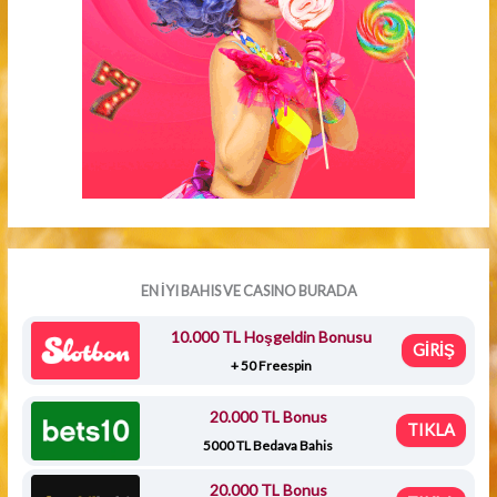
EN İYI BAHIS VE CASINO BURADA
10.000 TL Hoşgeldin Bonusu
GİRİŞ
+ 50 Freespin
20.000 TL Bonus
TIKLA
5000 TL Bedava Bahis
20.000 TL Bonus