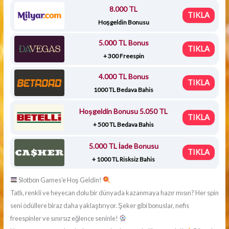
8.000 TL
TIKLA
Hoşgeldin Bonusu
5.000 TL Bonus
TIKLA
+ 300 Freespin
4.000 TL Bonus
TIKLA
1000 TL Bedava Bahis
Hoşgeldin Bonusu 5.050 TL
TIKLA
+ 500 TL Bedava Bahis
5.000 TL İade Bonusu
TIKLA
+ 1000 TL Risksiz Bahis
Slotbon Games’e Hoş Geldin!
Tatlı, renkli ve heyecan dolu bir dünyada kazanmaya hazır mısın? Her spin
seni ödüllere biraz daha yaklaştırıyor. Şeker gibi bonuslar, nefis
freespinler ve sınırsız eğlence seninle!