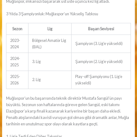
Muğlaspor, imkansızı başararak üst üste üçüncü kez lig atladı.
3 Yılda 3 Şampiyonluk: Muğlaspor’un Yükseliş Tablosu
Sezon
Lig
Başarı Seviyesi
2023-
Bölgesel Amatör Lig
Şampiyon (3. Lig’e yükseldi)
2024
(BAL)
2024-
3. Lig
Şampiyon (2. Lig’e yükseldi)
2025
2025-
Play-off Şampiyonu (1. Lig’e
2. Lig
2026
yükseldi)
Muğlaspor’un bu başarısında teknik direktör Mustafa Sarıgül’ün payı
büyüktü. Sezonun son haftalarında göreve gelen Sarıgül, eski takımı
Elazığspor’a karşı finali kazanarak kariyerine bir başarı daha ekledi.
Penaltı atışlarındaki kavisli vuruşun gol olması gibi dramatik anlar, Muğla
tarihinin en unutulmaz spor olayı olarak kayıtlara geçti.
1. Lig’e Terfi Eden Diğer Takımlar