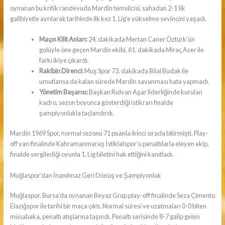
oynanan bu kritik randevuda Mardin temsilcisi, sahadan 2-1’lik
galibiyetle ayrılarak tarihinde ilk kez 1. Lig’e yükselme sevincini yaşadı.
Maçın Kilit Anları:
24. dakikada Mertan Caner Öztürk’ün
golüyle öne geçen Mardin ekibi, 61. dakikada Miraç Acer ile
farkı ikiye çıkardı.
Rakibin Direnci:
Muş Spor 73. dakikada Bilal Budak ile
umutlansa da kalan sürede Mardin savunması hata yapmadı.
Yönetim Başarısı:
Başkan Rıdvan Aşar liderliğinde kurulan
kadro, sezon boyunca gösterdiği istikrarı finalde
şampiyonlukla taçlandırdı.
Mardin 1969 Spor, normal sezonu 71 puanla ikinci sırada bitirmişti. Play-
off yarı finalinde Kahramanmaraş İstiklalspor’u penaltılarla eleyen ekip,
finalde sergilediği oyunla 1. Lig biletini hak ettiğini kanıtladı.
Muğlaspor’dan İnanılmaz Geri Dönüş ve Şampiyonluk
Muğlaspor, Bursa’da oynanan Beyaz Grup play-off finalinde Seza Çimento
Elazığspor ile tarihi bir maça çıktı. Normal süresi ve uzatmaları 0-0 biten
müsabaka, penaltı atışlarına taşındı. Penaltı serisinde 8-7 galip gelen