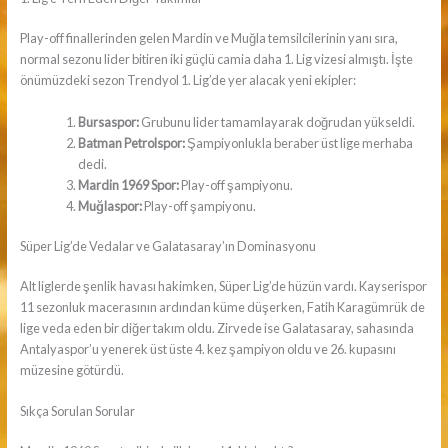
Play-off finallerinden gelen Mardin ve Muğla temsilcilerinin yanı sıra,
normal sezonu lider bitiren iki güçlü camia daha 1. Lig vizesi almıştı. İşte
önümüzdeki sezon Trendyol 1. Lig’de yer alacak yeni ekipler:
Bursaspor:
Grubunu lider tamamlayarak doğrudan yükseldi.
Batman Petrolspor:
Şampiyonlukla beraber üst lige merhaba
dedi.
Mardin 1969 Spor:
Play-off şampiyonu.
Muğlaspor:
Play-off şampiyonu.
Süper Lig’de Vedalar ve Galatasaray’ın Dominasyonu
Alt liglerde şenlik havası hakimken, Süper Lig’de hüzün vardı. Kayserispor
11 sezonluk macerasının ardından küme düşerken, Fatih Karagümrük de
lige veda eden bir diğer takım oldu. Zirvede ise Galatasaray, sahasında
Antalyaspor’u yenerek üst üste 4. kez şampiyon oldu ve 26. kupasını
müzesine götürdü.
Sıkça Sorulan Sorular