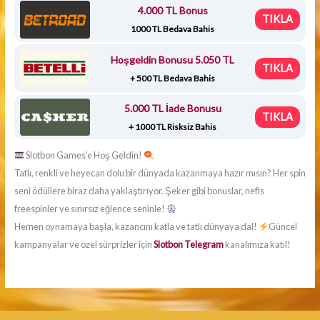
4.000 TL Bonus
TIKLA
1000 TL Bedava Bahis
Hoşgeldin Bonusu 5.050 TL
TIKLA
+ 500 TL Bedava Bahis
5.000 TL İade Bonusu
TIKLA
+ 1000 TL Risksiz Bahis
Slotbon Games’e Hoş Geldin!
Tatlı, renkli ve heyecan dolu bir dünyada kazanmaya hazır mısın? Her spin
seni ödüllere biraz daha yaklaştırıyor. Şeker gibi bonuslar, nefis
freespinler ve sınırsız eğlence seninle!
Hemen oynamaya başla, kazancını katla ve tatlı dünyaya dal!
Güncel
kampanyalar ve özel sürprizler için
Slotbon Telegram
kanalımıza katıl!