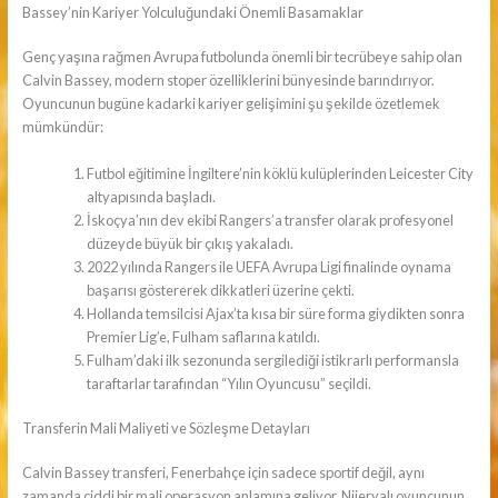
Bassey’nin Kariyer Yolculuğundaki Önemli Basamaklar
Genç yaşına rağmen Avrupa futbolunda önemli bir tecrübeye sahip olan
Calvin Bassey, modern stoper özelliklerini bünyesinde barındırıyor.
Oyuncunun bugüne kadarki kariyer gelişimini şu şekilde özetlemek
mümkündür:
Futbol eğitimine İngiltere’nin köklü kulüplerinden Leicester City
altyapısında başladı.
İskoçya’nın dev ekibi Rangers’a transfer olarak profesyonel
düzeyde büyük bir çıkış yakaladı.
2022 yılında Rangers ile UEFA Avrupa Ligi finalinde oynama
başarısı göstererek dikkatleri üzerine çekti.
Hollanda temsilcisi Ajax’ta kısa bir süre forma giydikten sonra
Premier Lig’e, Fulham saflarına katıldı.
Fulham’daki ilk sezonunda sergilediği istikrarlı performansla
taraftarlar tarafından “Yılın Oyuncusu” seçildi.
Transferin Mali Maliyeti ve Sözleşme Detayları
Calvin Bassey transferi, Fenerbahçe için sadece sportif değil, aynı
zamanda ciddi bir mali operasyon anlamına geliyor. Nijeryalı oyuncunun