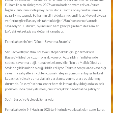
Fulham ile olan sözleşmesi 2027 yazına kadar devam ediyor. Ayrıca
İngiliz kulübünün sözleşmeyi bir yıl daha uzatma opsiyonu bulunması,
pazarlık masasında Fulham’ın elini oldukça güçlendiriyor. Mevcut piyasa
verilerine göre Bassey’nin tahmini değeri 28 milyon euro civarında
seyrediyor. Bu durum, oyuncunun hem genç yaşını hem de Premier
Lig’deki yüksek piyasa değerini yansıtıyor.
Fenerbahçe’nin Yeni Dönem Savunma Stratejisi
Sarı-lacivertli yönetim, sol ayaklı stoper eksikliğini gidermek için
Bassey’yi ideal bir çözüm olarak görüyor. Aziz Yıldırım’ın listesinde
sadece savunma değil, kanat ve bek mevkileri için de Malick Diouf ve
Savinho gibi isimlerin olduğu iddia ediliyor. Takımın son yıllarda yaşadığı
savunma zafiyetlerini kökten çözmek isteyen yönetim anlayışı, fiziksel
kapasitesi yüksek ve hızıyla fark yaratan savunmacılara odaklanmış
durumda. Bassey’nin hem stoper hem de ihtiyaç duyulduğunda sol bek
pozisyonunda oynayabilmesi, onu stratejik bir hedef haline getiriyor.
Seçim Süreci ve Gelecek Senaryoları
Fenerbahçe’de 6-7 Haziran 2026 tarihlerinde yapılacak olan genel kurul,