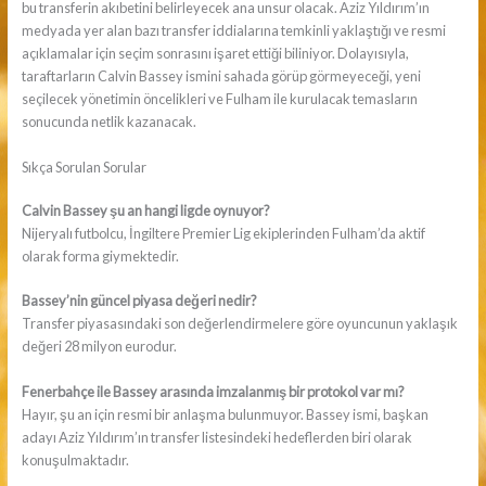
bu transferin akıbetini belirleyecek ana unsur olacak. Aziz Yıldırım’ın
medyada yer alan bazı transfer iddialarına temkinli yaklaştığı ve resmi
açıklamalar için seçim sonrasını işaret ettiği biliniyor. Dolayısıyla,
taraftarların Calvin Bassey ismini sahada görüp görmeyeceği, yeni
seçilecek yönetimin öncelikleri ve Fulham ile kurulacak temasların
sonucunda netlik kazanacak.
Sıkça Sorulan Sorular
Calvin Bassey şu an hangi ligde oynuyor?
Nijeryalı futbolcu, İngiltere Premier Lig ekiplerinden Fulham’da aktif
olarak forma giymektedir.
Bassey’nin güncel piyasa değeri nedir?
Transfer piyasasındaki son değerlendirmelere göre oyuncunun yaklaşık
değeri 28 milyon eurodur.
Fenerbahçe ile Bassey arasında imzalanmış bir protokol var mı?
Hayır, şu an için resmi bir anlaşma bulunmuyor. Bassey ismi, başkan
adayı Aziz Yıldırım’ın transfer listesindeki hedeflerden biri olarak
konuşulmaktadır.