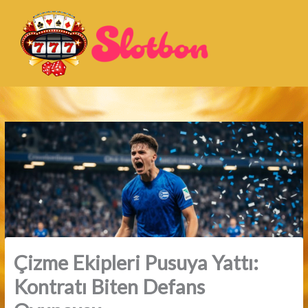
İçeriğe
atla
Çizme Ekipleri Pusuya Yattı:
Kontratı Biten Defans