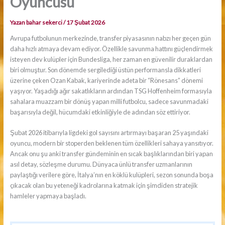
Oyuncusu
Yazan
bahar sekerci
/
17 Şubat 2026
Avrupa futbolunun merkezinde, transfer piyasasının nabzı her geçen gün
daha hızlı atmaya devam ediyor. Özellikle savunma hattını güçlendirmek
isteyen dev kulüpler için Bundesliga, her zaman en güvenilir duraklardan
biri olmuştur. Son dönemde sergilediği üstün performansla dikkatleri
üzerine çeken Ozan Kabak, kariyerinde adeta bir “Rönesans” dönemi
yaşıyor. Yaşadığı ağır sakatlıkların ardından TSG Hoffenheim formasıyla
sahalara muazzam bir dönüş yapan milli futbolcu, sadece savunmadaki
başarısıyla değil, hücumdaki etkinliğiyle de adından söz ettiriyor.
Şubat 2026 itibarıyla ligdeki gol sayısını artırmayı başaran 25 yaşındaki
oyuncu, modern bir stoperden beklenen tüm özellikleri sahaya yansıtıyor.
Ancak onu şu anki transfer gündeminin en sıcak başlıklarından biri yapan
asıl detay, sözleşme durumu. Dünyaca ünlü transfer uzmanlarının
paylaştığı verilere göre, İtalya’nın en köklü kulüpleri, sezon sonunda boşa
çıkacak olan bu yeteneği kadrolarına katmak için şimdiden stratejik
hamleler yapmaya başladı.