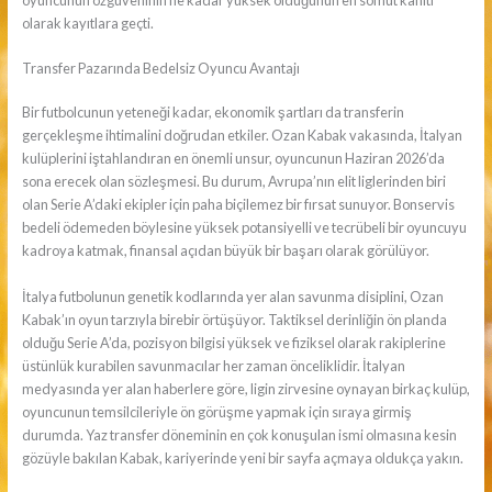
olarak kayıtlara geçti.
Transfer Pazarında Bedelsiz Oyuncu Avantajı
Bir futbolcunun yeteneği kadar, ekonomik şartları da transferin
gerçekleşme ihtimalini doğrudan etkiler. Ozan Kabak vakasında, İtalyan
kulüplerini iştahlandıran en önemli unsur, oyuncunun Haziran 2026’da
sona erecek olan sözleşmesi. Bu durum, Avrupa’nın elit liglerinden biri
olan Serie A’daki ekipler için paha biçilemez bir fırsat sunuyor. Bonservis
bedeli ödemeden böylesine yüksek potansiyelli ve tecrübeli bir oyuncuyu
kadroya katmak, finansal açıdan büyük bir başarı olarak görülüyor.
İtalya futbolunun genetik kodlarında yer alan savunma disiplini, Ozan
Kabak’ın oyun tarzıyla birebir örtüşüyor. Taktiksel derinliğin ön planda
olduğu Serie A’da, pozisyon bilgisi yüksek ve fiziksel olarak rakiplerine
üstünlük kurabilen savunmacılar her zaman önceliklidir. İtalyan
medyasında yer alan haberlere göre, ligin zirvesine oynayan birkaç kulüp,
oyuncunun temsilcileriyle ön görüşme yapmak için sıraya girmiş
durumda. Yaz transfer döneminin en çok konuşulan ismi olmasına kesin
gözüyle bakılan Kabak, kariyerinde yeni bir sayfa açmaya oldukça yakın.