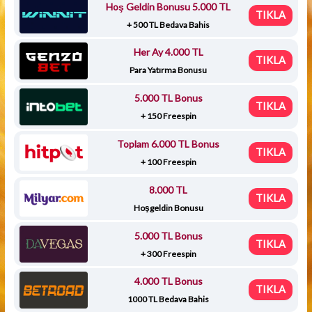
Hoş Geldin Bonusu 5.000 TL
TIKLA
+ 500 TL Bedava Bahis
Her Ay 4.000 TL
TIKLA
Para Yatırma Bonusu
5.000 TL Bonus
TIKLA
+ 150 Freespin
Toplam 6.000 TL Bonus
TIKLA
+ 100 Freespin
8.000 TL
TIKLA
Hoşgeldin Bonusu
5.000 TL Bonus
TIKLA
+ 300 Freespin
4.000 TL Bonus
TIKLA
1000 TL Bedava Bahis