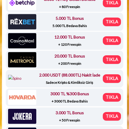
TIKLA
+ 80 Freespin
5.000 TL Bonus
TIKLA
5.000 TL Bedava Bahis
12.000 TL Bonus
TIKLA
+ 120 Freespin
20.000 TL Bonus
TIKLA
+ 200 Freespin
2.000 USDT (88.000TL) Nakit İade
TIKLA
Sadece Kripto & Kimliksiz Giriş
3000 TL %300 Bonus
TIKLA
+ 3000 TL Bedava Bahis
3.000 TL Bonus
TIKLA
+ 50 Freespin