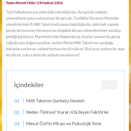
Yazan
Ahmet Yıldız
/
24 Haziran 2026
Türk futbolunun son yıllardaki yükselişinde, Avrupa’da yetişen
yeteneklerin payı yadsınamaz bir gerçek. Özellikle Vincenzo Montella
yönetimindeki A Milli Takım kadrosuna bakıldığında, çekirdek yapının
büyük bir kısmının Almanya’nın disiplinli altyapı sistemlerinden süzülüp
geldiği görülüyor. Mannheim’dan Regensburg’a kadar uzanan bu geniş
coğrafyada doğan çocuklar, neden Alman Milli Takımı’nın sunduğu
imkanlar yerine ay-yıldızlı formayı tercih ediyor? Bu karar sadece bir spor
tercihi mi, yoksa derin bir aidiyet meselesi mi?
İçindekiler
CLOSE
Milli Takımın Gurbetçi İskeleti
Neden Türkiye? Kararı Etkileyen Faktörler
Mesut Özil’in Mirası ve Psikolojik İtme