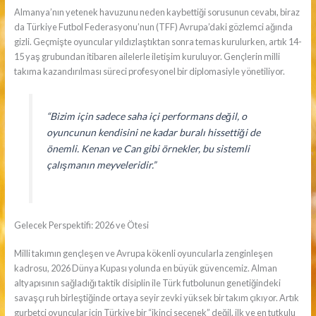
Almanya’nın yetenek havuzunu neden kaybettiği sorusunun cevabı, biraz
da Türkiye Futbol Federasyonu’nun (TFF) Avrupa’daki gözlemci ağında
gizli. Geçmişte oyuncular yıldızlaştıktan sonra temas kurulurken, artık 14-
15 yaş grubundan itibaren ailelerle iletişim kuruluyor. Gençlerin milli
takıma kazandırılması süreci profesyonel bir diplomasiyle yönetiliyor.
“Bizim için sadece saha içi performans değil, o
oyuncunun kendisini ne kadar buralı hissettiği de
önemli. Kenan ve Can gibi örnekler, bu sistemli
çalışmanın meyveleridir.”
Gelecek Perspektifi: 2026 ve Ötesi
Milli takımın gençleşen ve Avrupa kökenli oyuncularla zenginleşen
kadrosu, 2026 Dünya Kupası yolunda en büyük güvencemiz. Alman
altyapısının sağladığı taktik disiplin ile Türk futbolunun genetiğindeki
savaşçı ruh birleştiğinde ortaya seyir zevki yüksek bir takım çıkıyor. Artık
gurbetçi oyuncular için Türkiye bir “ikinci seçenek” değil, ilk ve en tutkulu