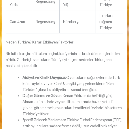
Regensburg
Yıldız
Yıl)
Türkiye
Israrlara
Can Uzun
Regensburg
Nürnberg
rağmen
Türkiye
Neden Türkiye? Kararı Etkileyen Faktörler
Bir futbolcu için milli takım seçimi, kariyerinin en kritik dönemeçlerinden
biridir. Gurbetçi oyuncuların Türkiye’yi seçme nedenleri birkaç ana
başlıkta toplanabilir:
Aidiyet ve Kimlik Duygusu:
Oyuncuların çoğu, evlerinde Türk
kültürüyle büyüyor. Can Uzun gibi genç yeteneklerin “Ben
Türküm” çıkışı, bu aidiyetin en somut örneğidir.
Değer Görme ve Güven:
Kenan Yıldız’ın da belirttiği gibi,
Alman kulüplerinde veya milli takımlarında bazen yeterli
güveni görememek, oyuncuları kendilerini “evinde” hissettiren
Türkiye’ye itiyor.
Sportif Gelecek Planlaması:
Türkiye Futbol Federasyonu (TFF),
artık oyunculara sadece forma değil, uzun vadeli bir kariyer