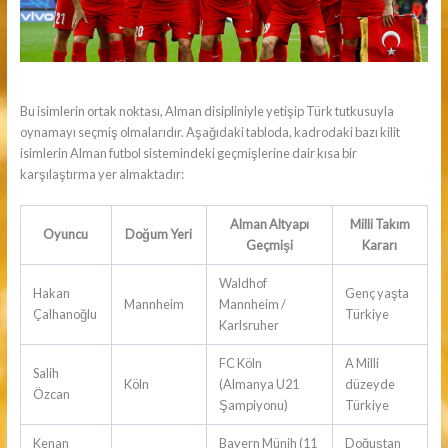
Bu isimlerin ortak noktası, Alman disipliniyle yetişip Türk tutkusuyla
oynamayı seçmiş olmalarıdır. Aşağıdaki tabloda, kadrodaki bazı kilit
isimlerin Alman futbol sistemindeki geçmişlerine dair kısa bir
karşılaştırma yer almaktadır:
Alman Altyapı
Milli Takım
Oyuncu
Doğum Yeri
Geçmişi
Kararı
Waldhof
Hakan
Genç yaşta
Mannheim
Mannheim /
Çalhanoğlu
Türkiye
Karlsruher
FC Köln
A Milli
Salih
Köln
(Almanya U21
düzeyde
Özcan
Şampiyonu)
Türkiye
Kenan
Bayern Münih (11
Doğuştan