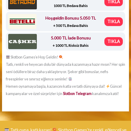
TIKLA
1000 TL Bedava Bahis
Hoşgeldin Bonusu 5.050 TL
TIKLA
+ 500 TL Bedava Bahis
5.000 TL İade Bonusu
TIKLA
+ 1000 TL Risksiz Bahis
Slotbon Games’e Hoş Geldin!
Tatlı, renkli ve heyecan dolu bir dünyada kazanmaya hazır mısın? Her spin
seni ödüllere biraz daha yaklaştırıyor. Şeker gibi bonuslar, nefis
freespinler ve sınırsız eğlence seninle!
Hemen oynamaya başla, kazancını katla ve tatlı dünyaya dal!
Güncel
kampanyalar ve özel sürprizler için
Slotbon Telegram
kanalımıza katıl!
Tatlı oyna, katlı kazan!
Slotbon Games’te renkli, eğlenceli ve