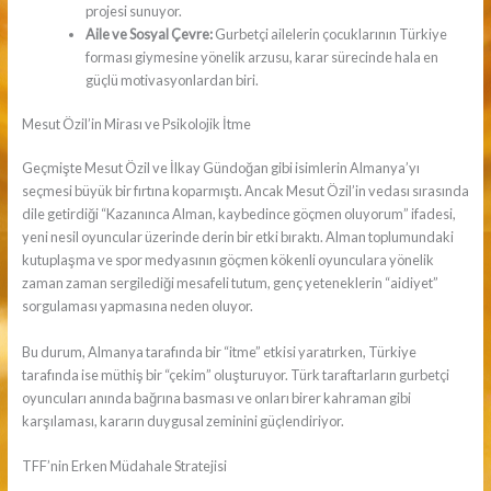
projesi sunuyor.
Aile ve Sosyal Çevre:
Gurbetçi ailelerin çocuklarının Türkiye
forması giymesine yönelik arzusu, karar sürecinde hala en
güçlü motivasyonlardan biri.
Mesut Özil’in Mirası ve Psikolojik İtme
Geçmişte Mesut Özil ve İlkay Gündoğan gibi isimlerin Almanya’yı
seçmesi büyük bir fırtına koparmıştı. Ancak Mesut Özil’in vedası sırasında
dile getirdiği “Kazanınca Alman, kaybedince göçmen oluyorum” ifadesi,
yeni nesil oyuncular üzerinde derin bir etki bıraktı. Alman toplumundaki
kutuplaşma ve spor medyasının göçmen kökenli oyunculara yönelik
zaman zaman sergilediği mesafeli tutum, genç yeteneklerin “aidiyet”
sorgulaması yapmasına neden oluyor.
Bu durum, Almanya tarafında bir “itme” etkisi yaratırken, Türkiye
tarafında ise müthiş bir “çekim” oluşturuyor. Türk taraftarların gurbetçi
oyuncuları anında bağrına basması ve onları birer kahraman gibi
karşılaması, kararın duygusal zeminini güçlendiriyor.
TFF’nin Erken Müdahale Stratejisi